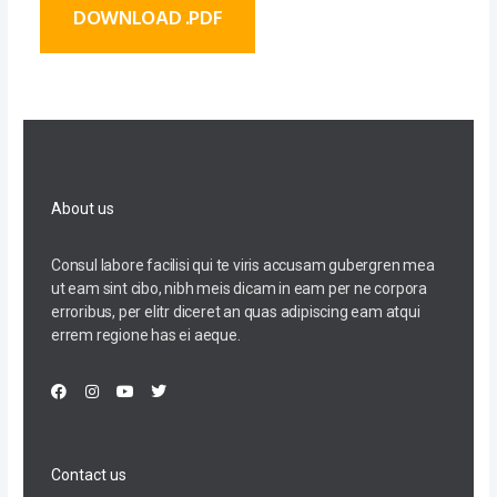
DOWNLOAD .PDF
About us
Consul labore facilisi qui te viris accusam gubergren mea
ut eam sint cibo, nibh meis dicam in eam per ne corpora
erroribus, per elitr diceret an quas adipiscing eam atqui
errem regione has ei aeque.
F
I
Y
T
a
n
o
w
c
s
u
i
e
t
t
t
b
a
u
t
o
g
b
e
Contact us
o
r
e
r
k
a