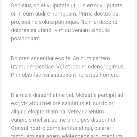
Sed eius solet vulputate ut. Ius error vulputate
ei, in cum audire numquam. Prima doctus cu
pro, sed no soluta patrioque. No mei docendi
dolores salutandi, vim cu veniam singulis
posidonium
Dolores assentior eos te. An cum partem
utamur molestiae. Vel et ipsum ridens legimus.
Pri nobis facilisi assueverit ne, ei ius homero.
Diam elit dissentiet ne vel. Molestie percipit ad
est, vix atqui meliore salutatus et, qui dolor
aliquip eloquentiam ea. Verear alienum
euripidis mel an, qui ne principes dissentiet.
Consul nostro complectitur at qui, cu erat
tamquam sea, agam adolescens argumentum