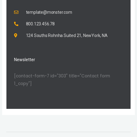
m
template@monster.com
800.123.456.78
124 Souths Rohnha Suited 21, NewYork, NA
Newsletter
[contact-form-7 id="303" title="Contact form
1_copy"]